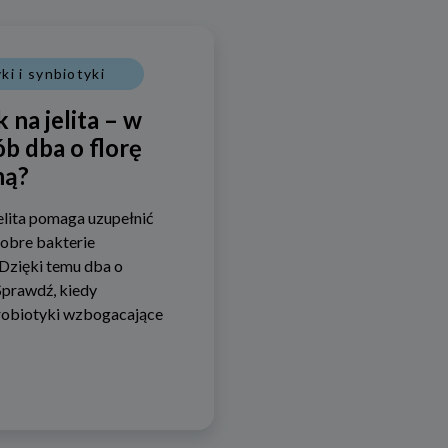
ki i synbiotyki
 na jelita – w
ób dba o florę
ną?
elita pomaga uzupełnić
obre bakterie
 Dzięki temu dba o
 Sprawdź, kiedy
obiotyki wzbogacające