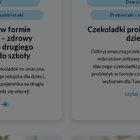
i
Dzieci
 synbiotyki
Probiotyki i 
 w formie
Czekoladki pro
 – zdrowy
dzie
 drugiego
Odkryj smaczną przeką
do szkoły
mikrobiom jelitowy 
dlaczego czekoladki p
ekoladek to smaczna,
probiotyk w formie c
przekąska dla dzieci,
wyborem dla Two
 pojemnika na drugie
dz się więcej!
czytaj