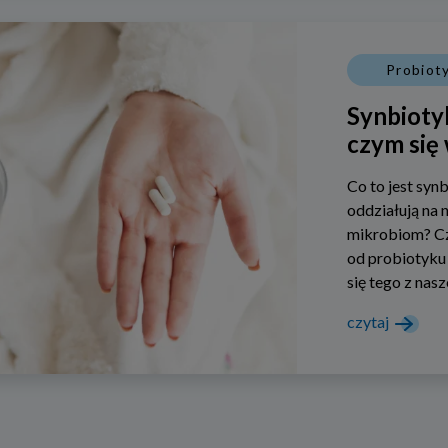
Probioty
Synbiotyk
czym się
Co to jest syn
oddziałują na na
mikrobiom? Cz
od probiotyku
się tego z nas
czytaj