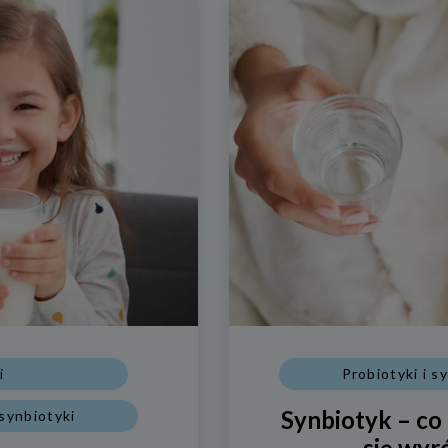
i
Probiotyki i s
Synbiotyk – co 
 synbiotyki
się wyr