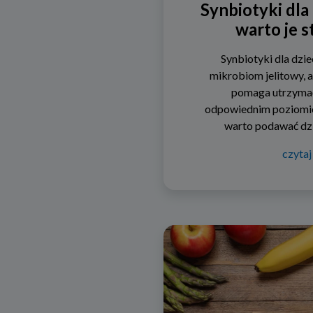
Synbiotyki dla 
warto je 
Synbiotyki dla dzie
mikrobiom jelitowy, 
pomaga utrzymać
odpowiednim poziomie.
warto podawać dzi
czytaj