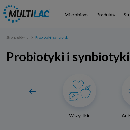
Mikrobiom
Produkty
St
Strona główna
Probiotyki i synbiotyki
Probiotyki i synbiotyki
Wszystkie
Ant