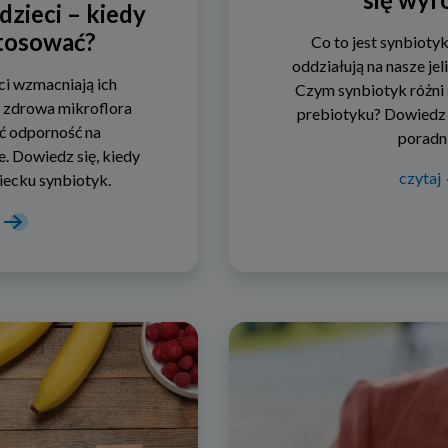
dzieci – kiedy
stosować?
Co to jest synbioty
oddziałują na nasze jel
ci wzmacniają ich
Czym synbiotyk różni 
a zdrowa mikroflora
prebiotyku? Dowiedz 
 odporność na
poradn
 Dowiedz się, kiedy
czytaj
ecku synbiotyk.