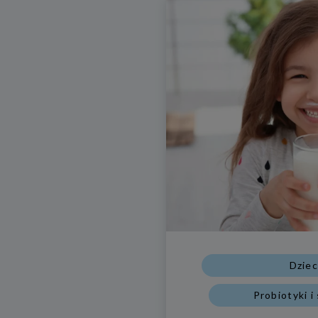
Dziec
Probiotyki i