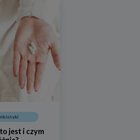
ynbiotyki
to jest i czym
óżnia?