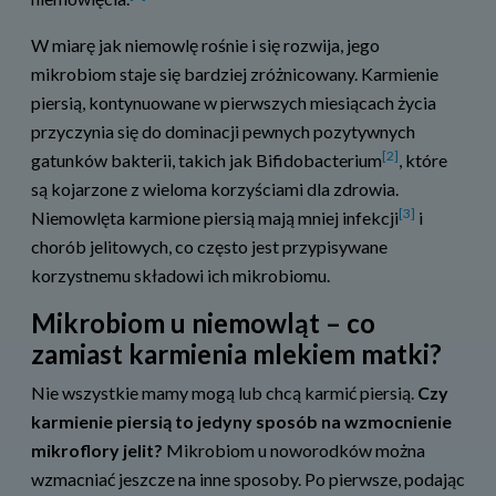
W miarę jak niemowlę rośnie i się rozwija, jego
mikrobiom staje się bardziej zróżnicowany. Karmienie
piersią, kontynuowane w pierwszych miesiącach życia
przyczynia się do dominacji pewnych pozytywnych
[2]
gatunków bakterii, takich jak Bifidobacterium
, które
są kojarzone z wieloma korzyściami dla zdrowia.
[3]
Niemowlęta karmione piersią mają mniej infekcji
i
chorób jelitowych, co często jest przypisywane
korzystnemu składowi ich mikrobiomu.
Mikrobiom u niemowląt – co
zamiast karmienia mlekiem matki?
Nie wszystkie mamy mogą lub chcą karmić piersią.
Czy
karmienie piersią to jedyny sposób na wzmocnienie
mikroflory jelit?
Mikrobiom u noworodków można
wzmacniać jeszcze na inne sposoby. Po pierwsze, podając