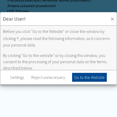
Polityka prywatności Serwisów Społecznościowych
Zmiana ustawień prywatności
USP Zdrowie
×
Dear User!
Multilac w social media:
Before you click "Go to the Website" or close the window by
×
clicking
, please read the following information, as it concerns
your personal data.
USP Zdrowie w social media:
By clicking "Go to the website" or by closing this window, you
consent to the processing of your personal data on the terms
described below.
Settings
Reject unnecessary
Go to the Website
The administrator of personal data of people visiting our websites
is
USP Zdrowie sp. z o.o.
with headquarters in Poleczki 35 street,
Warsaw 02-822, Poland.
As part of USP Zdrowie services, we will collect information
about the use of our websites. The scope of data collected by us
includes, among others information stored in cookies, user's IP, as