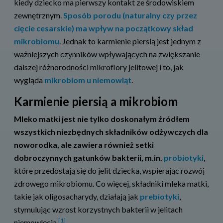
kiedy dziecko ma pierwszy kontakt ze środowiskiem
zewnętrznym.
Sposób porodu (naturalny czy przez
cięcie cesarskie) ma wpływ na początkowy skład
mikrobiomu
. Jednak to karmienie piersią jest jednym z
ważniejszych czynników wpływających na zwiększanie
dalszej różnorodności mikroflory jelitowej i to, jak
wygląda
mikrobiom u niemowląt
.
Karmienie piersią a mikrobiom
Mleko matki jest nie tylko doskonałym źródłem
wszystkich niezbędnych składników odżywczych dla
noworodka, ale zawiera również setki
dobroczynnych gatunków bakterii, m.in.
probiotyki
,
które przedostają się do jelit dziecka, wspierając rozwój
zdrowego mikrobiomu. Co więcej, składniki mleka matki,
takie jak oligosacharydy, działają jak
prebiotyki
,
stymulując wzrost korzystnych bakterii w jelitach
[1]
niemowlęcia.