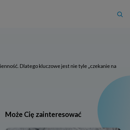
ienność. Dlatego kluczowe jest nie tyle „czekanie na
Może Cię zainteresować