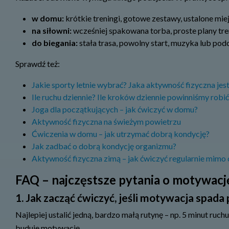
w domu:
krótkie treningi, gotowe zestawy, ustalone mie
na siłowni:
wcześniej spakowana torba, proste plany tre
do biegania:
stała trasa, powolny start, muzyka lub podca
Sprawdź też:
Jakie sporty letnie wybrać? Jaka aktywność fizyczna jest
Ile ruchu dziennie? Ile kroków dziennie powinniśmy robi
Joga dla początkujących – jak ćwiczyć w domu?
Aktywność fizyczna na świeżym powietrzu
Ćwiczenia w domu – jak utrzymać dobrą kondycję?
Jak zadbać o dobrą kondycję organizmu?
Aktywność fizyczna zimą – jak ćwiczyć regularnie mimo c
FAQ – najczęstsze pytania o motywacj
1. Jak zacząć ćwiczyć, jeśli motywacja spada 
Najlepiej ustalić jedną, bardzo małą rutynę – np. 5 minut ruch
buduje motywację.