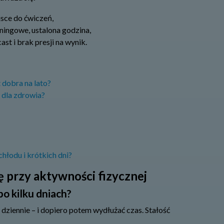
jsce do ćwiczeń,
ningowe, ustalona godzina,
st i brak presji na wynik.
 dobra na lato?
ć dla zdrowia?
hłodu i krótkich dni?
ę przy aktywności fizycznej
po kilku dniach?
u dziennie – i dopiero potem wydłużać czas. Stałość