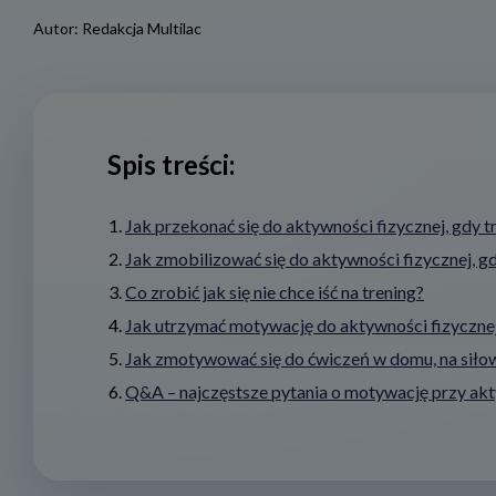
Autor:
Redakcja Multilac
Spis treści:
Jak przekonać się do aktywności fizycznej, gdy 
Jak zmobilizować się do aktywności fizycznej, gd
Co zrobić jak się nie chce iść na trening?
Jak utrzymać motywację do aktywności fizycznej
Jak zmotywować się do ćwiczeń w domu, na siłown
Q&A – najczęstsze pytania o motywację przy akt