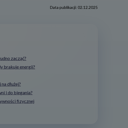
Data publikacji:
02.12.2025
trudno zacząć?
y brakuje energii?
 na dłużej?
i i do biegania?
ywności fizycznej