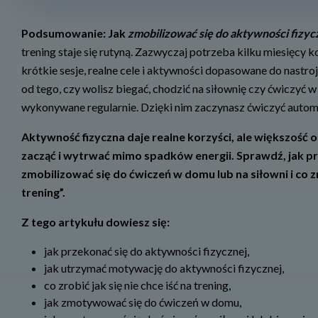
Podsumowanie: Jak
zmobilizować się do aktywności fizyc
trening staje się rutyną. Zazwyczaj potrzeba kilku miesięcy
krótkie sesje, realne cele i aktywności dopasowane do nastro
od tego, czy wolisz biegać, chodzić na siłownię czy ćwiczyć 
wykonywane regularnie. Dzięki nim zaczynasz ćwiczyć automa
Aktywność fizyczna daje realne korzyści, ale większość o
zacząć i wytrwać mimo spadk
ó
w energii. Sprawdź, jak p
zmobilizować się
do
ćwiczeń w domu lub na siłowni i co zr
trening”.
Z tego artykułu dowiesz się:
jak przekonać się do aktywności fizycznej,
jak utrzymać motywację do aktywności fizycznej,
co zrobić jak się nie chce iść na trening,
jak zmotywować się do ćwiczeń w domu,