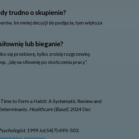
dy trudno o skupienie?
orów. Im mniej decyzji do podjęcia, tym większa
 siłownię lub bieganie?
ko się przebiorę, tylko zrobię rozgrzewkę.
np. „idę na siłownię po skończeniu pracy”.
 Time to Form a Habit: A Systematic Review and
 Determinants.
Healthcare (Basel)
. 2024 Dec
sychologist
. 1999 Jul;54(7):493–503.
mentation_Intentions