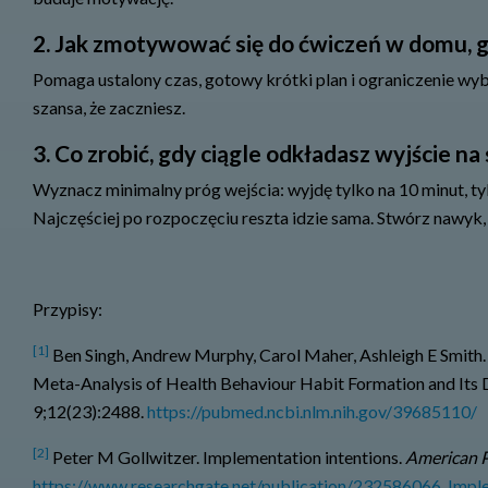
2. Jak zmotywować się do ćwiczeń w domu, g
Pomaga ustalony czas, gotowy krótki plan i ograniczenie wyb
szansa, że zaczniesz.
3. Co zrobić, gdy ciągle odkładasz wyjście na
Wyznacz minimalny próg wejścia: wyjdę tylko na 10 minut, tyl
Najczęściej po rozpoczęciu reszta idzie sama. Stwórz nawyk, 
Przypisy:
[1]
Ben Singh, Andrew Murphy, Carol Maher, Ashleigh E Smith.
Meta-Analysis of Health Behaviour Habit Formation and Its
9;12(23):2488.
https://pubmed.ncbi.nlm.nih.gov/39685110/
[2]
Peter M Gollwitzer. Implementation intentions.
American P
https://www.researchgate.net/publication/232586066_Imple