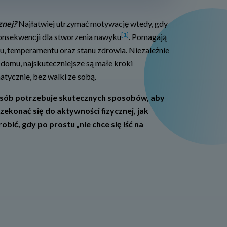
znej?
Najłatwiej utrzymać motywację wtedy, gdy
[1]
 konsekwencji dla stworzenia nawyku
. Pomagają
ju, temperamentu oraz stanu zdrowia. Niezależnie
w domu, najskuteczniejsze są małe kroki
tycznie, bez walki ze sobą.
s
ó
b potrzebuje skutecznych sposobów, aby
rzekonać się do aktywności fizycznej, jak
obić, gdy po prostu „nie chce się iść na