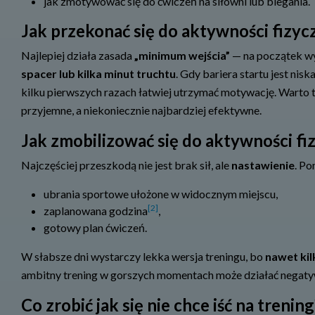
jak zmotywować się do ćwiczeń na siłowni lub biegania.
Jak przekonać się do aktywności fizyc
Najlepiej działa zasada
„minimum wejścia”
— na początek w
spacer lub kilka minut truchtu
. Gdy bariera startu jest nisk
kilku pierwszych razach łatwiej utrzymać motywację. Warto t
przyjemne, a niekoniecznie najbardziej efektywne.
Jak zmobilizować się do aktywności fiz
Najczęściej przeszkodą nie jest brak sił, ale
nastawienie
. P
ubrania sportowe ułożone w widocznym miejscu,
[2]
zaplanowana godzina
,
gotowy plan ćwiczeń.
W słabsze dni wystarczy lekka wersja treningu, bo
nawet ki
ambitny trening w gorszych momentach może działać negatyw
Co zrobić jak się nie chce iść na trening