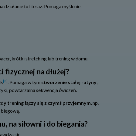
działanie tu i teraz. Pomaga myślenie:
spacer, krótki stretching lub trening w domu.
 fizycznej na dłużej?
[3]
yk
. Pomaga w tym
stworzenie stałej rutyny
,
uzyki, powtarzalna sekwencja ćwiczeń.
dy trening łączy się z czymś przyjemnym
, np.
 biegową.
 na siłowni i do biegania?
awdza się: