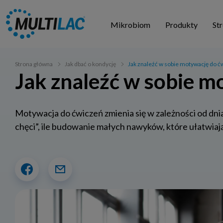
Mikrobiom
Produkty
St
Strona główna
Jak dbać o kondycję
Jak znaleźć w sobie motywację do ć
Jak znaleźć w sobie m
Motywacja do ćwiczeń zmienia się w zależności od dnia,
chęci”, ile budowanie małych nawyków, które ułatwiają