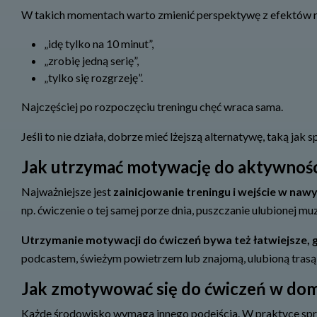
W takich momentach warto zmienić perspektywę z efektów na 
„idę tylko na 10 minut”,
„zrobię jedną serię”,
„tylko się rozgrzeję”.
Najczęściej po rozpoczęciu treningu chęć wraca sama.
Jeśli to nie działa, dobrze mieć lżejszą alternatywę, taką jak 
Jak utrzymać motywację do aktywności
Najważniejsze jest
zainicjowanie treningu i wejście w naw
np. ćwiczenie o tej samej porze dnia, puszczanie ulubionej m
Utrzymanie motywacji do ćwiczeń bywa też łatwiejsze, g
podcastem, świeżym powietrzem lub znajomą, ulubioną trasą
Jak zmotywować się do ćwiczeń w domu,
Każde środowisko wymaga innego podejścia. W praktyce spr