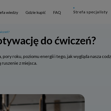
Strefa specjalisty
refa wiedzy
Gdzie kupić
FAQ
wiczeń?
otywację do ćwiczeń?
 pory roku, poziomu energii i tego, jak wygląda nasza codz
 ruszenie z miejsca.