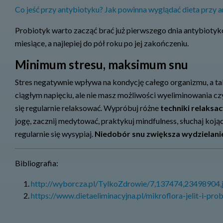
Co jeść przy antybiotyku? Jak powinna wyglądać dieta przy a
Probiotyk warto zacząć brać już pierwszego dnia antybiotyk
miesiące, a najlepiej do pół roku po jej zakończeniu.
Minimum stresu, maksimum snu
Stres negatywnie wpływa na kondycję całego organizmu, a także
ciągłym napięciu, ale nie masz możliwości wyeliminowania cz
się regularnie relaksować. Wypróbuj różne
techniki relaksa
jogę, zacznij medytować, praktykuj mindfulness, słuchaj koją
regularnie się wysypiaj.
Niedobór snu zwiększa wydzielan
Bibliografia:
http://wyborcza.pl/TylkoZdrowie/7,137474,23498904,
https://www.dietaeliminacyjna.pl/mikroflora-jelit-i-pro