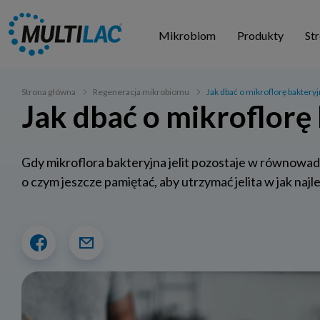
Mikrobiom
Produkty
St
Strona główna
Regeneracja mikrobiomu
Jak dbać o mikroflorę bakteryjn
Jak dbać o mikroflorę 
Gdy mikroflora bakteryjna jelit pozostaje w równowadz
o czym jeszcze pamiętać, aby utrzymać jelita w jak najl