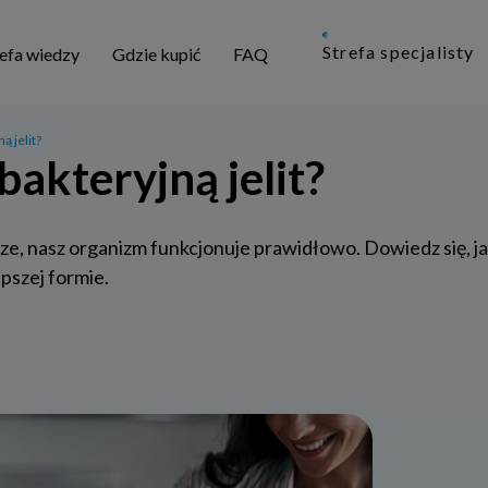
Strefa specjalisty
refa wiedzy
Gdzie kupić
FAQ
ą jelit?
bakteryjną jelit?
e, nasz organizm funkcjonuje prawidłowo. Dowiedz się, ja
epszej formie.