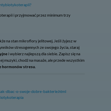
ntybiotykoterapii?
oterapii i przyjmować przez minimum trzy
 na stan mikroflory jelitowej. Jeśli żyjesz w
ynników stresogennych ze swojego życia, staraj
cyjne
i wybierz najlepszą dla siebie. Zapisz się na
cej muzyki, chodź na masaże, ale przede wszystkim
ie hormonów stresu
.
jak-dbac-o-swoje-dobre-bakterie.html
biotykoterapia