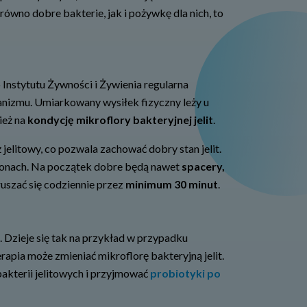
równo dobre bakterie, jak i pożywkę dla nich, to
Instytutu Żywności i Żywienia regularna
nizmu. Umiarkowany wysiłek fizyczny leży u
ież na
kondycję mikroflory bakteryjnej jelit
.
litowy, co pozwala zachować dobry stan jelit.
atonach. Na początek dobre będą nawet
spacery,
ruszać się codziennie przez
minimum 30 minut
.
 Dzieje się tak na przykład w przypadku
pia może zmieniać mikroflorę bakteryjną jelit.
akterii jelitowych i przyjmować
probiotyki po