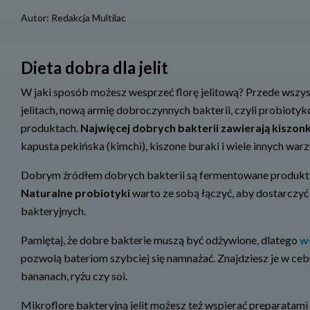
Autor:
Redakcja Multilac
Dieta dobra dla jelit
W jaki sposób możesz wesprzeć florę jelitową? Przede wszys
jelitach, nową armię dobroczynnych bakterii, czyli probiot
produktach.
Najwięcej dobrych bakterii zawierają kiszonk
kapusta pekińska (kimchi), kiszone buraki i wiele innych wa
Dobrym źródłem dobrych bakterii są fermentowane produkty ml
Naturalne probiotyki
warto ze sobą łączyć, aby dostarczyć
bakteryjnych.
Pamiętaj, że dobre bakterie muszą być odżywione, dlatego
w
pozwolą bateriom szybciej się namnażać. Znajdziesz je w cebu
bananach, ryżu czy soi.
Mikroflorę bakteryjną jelit możesz też wspierać preparatam