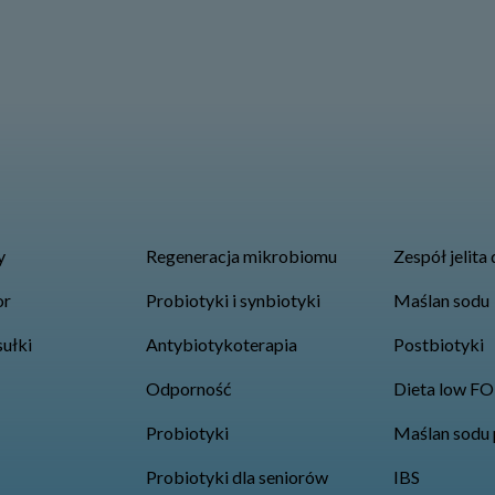
y
Regeneracja mikrobiomu
Zespół jelita
or
Probiotyki i synbiotyki
Maślan sodu
sułki
Antybiotykoterapia
Postbiotyki
Odporność
Dieta low 
Probiotyki
Maślan sodu 
Probiotyki dla seniorów
IBS