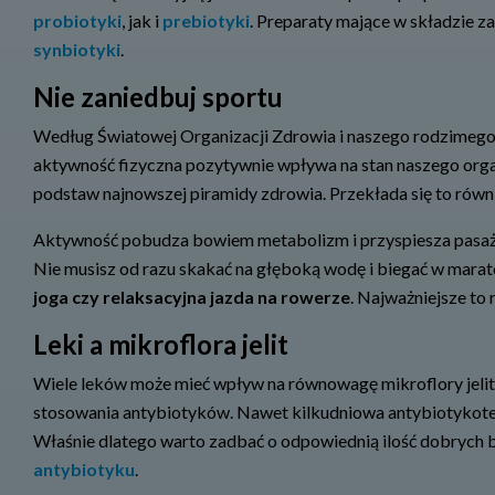
probiotyki
, jak i
prebiotyki
. Preparaty mające w składzie za
synbiotyki
.
Nie zaniedbuj sportu
Według Światowej Organizacji Zdrowia i naszego rodzimego 
aktywność fizyczna pozytywnie wpływa na stan naszego orga
podstaw najnowszej piramidy zdrowia. Przekłada się to równ
Aktywność pobudza bowiem metabolizm i przyspiesza pasaż je
Nie musisz od razu skakać na głęboką wodę i biegać w mar
joga czy relaksacyjna jazda na rowerze
. Najważniejsze to 
Leki a mikroflora jelit
Wiele leków może mieć wpływ na równowagę mikroflory jelit.
stosowania antybiotyków. Nawet kilkudniowa antybiotykotera
Właśnie dlatego warto zadbać o odpowiednią ilość dobrych b
antybiotyku
.