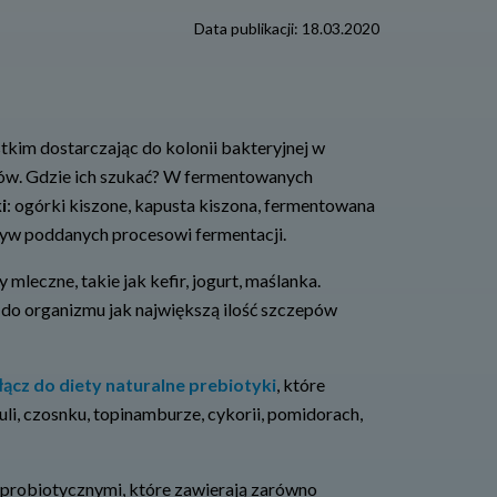
Data publikacji:
18.03.2020
tkim dostarczając do kolonii bakteryjnej w
yków. Gdzie ich szukać? W fermentowanych
i
: ogórki kiszone, kapusta kiszona, fermentowana
rzyw poddanych procesowi fermentacji.
eczne, takie jak kefir, jogurt, maślanka.
 do organizmu jak największą ilość szczepów
łącz do diety naturalne prebiotyki
, które
li, czosnku, topinamburze, cykorii, pomidorach,
i probiotycznymi, które zawierają zarówno