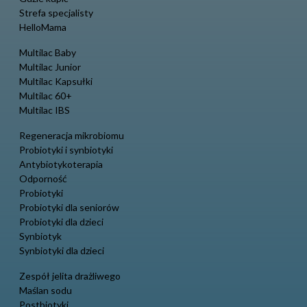
Strefa specjalisty
HelloMama
Multilac Baby
Multilac Junior
Multilac Kapsułki
Multilac 60+
Multilac IBS
Regeneracja mikrobiomu
Probiotyki i synbiotyki
Antybiotykoterapia
Odporność
Probiotyki
Probiotyki dla seniorów
Probiotyki dla dzieci
Synbiotyk
Synbiotyki dla dzieci
Zespół jelita drażliwego
Maślan sodu
Postbiotyki