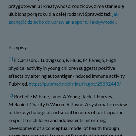
przygotowaniu i kreatywności rodziców, zima stanie się
ulubioną porą roku dla całej rodziny! Sprawdź też:
jak
zachęcić dziecko do uprawiania sportu i aktywności
.
Przypisy:
[1]
E Carlsson, J Ludvigsson, K Huus, M Faresjö, High
physical activity in young children suggests positive
effects by altering autoantigen-induced immune activity,
PubMed,
https://pubmed.ncbi.nlm.nih.gov/25892449/
[2]
Rochelle M Eime, Janet A Young, Jack T Harvey,
Melanie J Charity & Warren R Payne, A systematic review
of the psychological and social benefits of participation
in sport for children and adolescents: informing
development of a conceptual model of health through
sport, International Journal of Behavioral Nutrition and