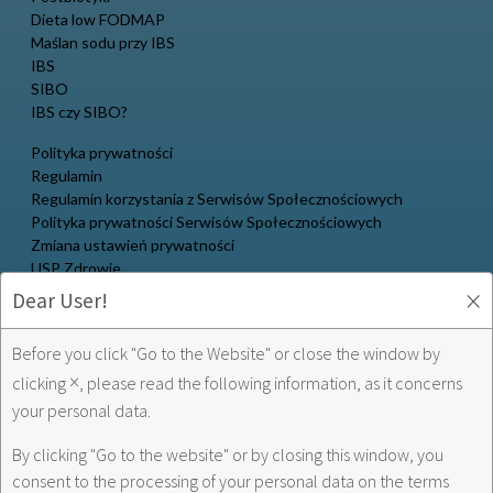
Dieta low FODMAP
Maślan sodu przy IBS
IBS
SIBO
IBS czy SIBO?
Polityka prywatności
Regulamin
Regulamin korzystania z Serwisów Społecznościowych
Polityka prywatności Serwisów Społecznościowych
Zmiana ustawień prywatności
USP Zdrowie
×
Dear User!
Multilac w social media:
Before you click "Go to the Website" or close the window by
×
clicking
, please read the following information, as it concerns
your personal data.
USP Zdrowie w social media:
By clicking "Go to the website" or by closing this window, you
consent to the processing of your personal data on the terms