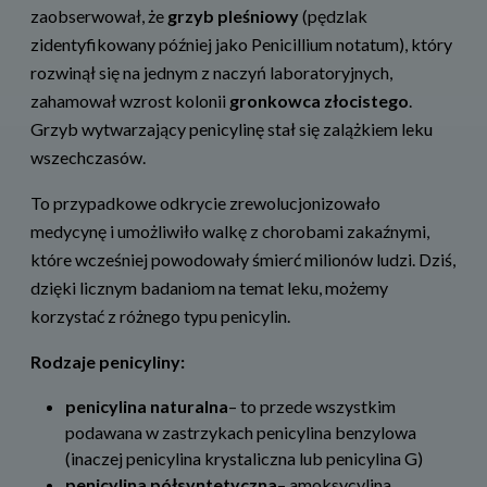
zaobserwował, że
grzyb pleśniowy
(pędzlak
zidentyfikowany później jako Penicillium notatum), który
rozwinął się na jednym z naczyń laboratoryjnych,
zahamował wzrost kolonii
gronkowca złocistego
.
Grzyb wytwarzający penicylinę stał się zalążkiem leku
wszechczasów.
To przypadkowe odkrycie zrewolucjonizowało
medycynę i umożliwiło walkę z chorobami zakaźnymi,
które wcześniej powodowały śmierć milionów ludzi. Dziś,
dzięki licznym badaniom na temat leku, możemy
korzystać z różnego typu penicylin.
Rodzaje penicyliny:
penicylina naturalna
– to przede wszystkim
podawana w zastrzykach penicylina benzylowa
(inaczej penicylina krystaliczna lub penicylina G)
penicylina półsyntetyczna
– amoksycylina,