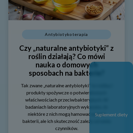
Antybiotykoterapia
Czy „naturalne antybiotyki” z
roślin działają? Co mówi
nauka o domowych
sposobach na bakterie?
Tak zwane „naturalne antybiotyki” to rośliny i
produkty spożywcze o potwierdzonych
właściwościach przeciwbakteryjnych. W
badaniach laboratoryjnych wykazano, że
niektóre z nich mogą hamować wzrost
Suplement diety
bakterii, ale ich skuteczność zależy od wielu
czynników.