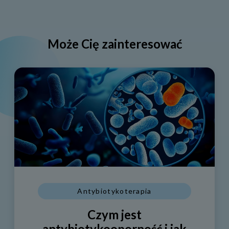
Może Cię zainteresować
Antybiotykoterapia
Czym jest
antybiotykooporność i jak