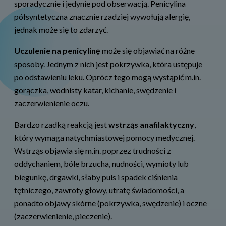
sporadycznie i jedynie pod obserwacją. Penicylina
półsyntetyczna znacznie rzadziej wywołują alergię,
jednak może się to zdarzyć.
Uczulenie na penicylinę
może się objawiać na różne
sposoby. Jednym z nich jest pokrzywka, która ustępuje
po odstawieniu leku. Oprócz tego mogą wystąpić m.in.
gorączka, wodnisty katar, kichanie, swędzenie i
zaczerwienienie oczu.
Bardzo rzadką reakcją jest
wstrząs anafilaktyczny
,
który wymaga natychmiastowej pomocy medycznej.
Wstrząs objawia się m.in. poprzez trudności z
oddychaniem, bóle brzucha, nudności, wymioty lub
biegunkę, drgawki, słaby puls i spadek ciśnienia
tętniczego, zawroty głowy, utratę świadomości, a
ponadto objawy skórne (pokrzywka, swędzenie) i oczne
(zaczerwienienie, pieczenie).