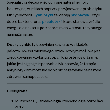
Specjaliści zalecają więc ochronę naturalnej flory
bakteryjnej w jelitach poprzez przyjmowanie probiotyku
lub synbiotyku.
Synbiotyki
zawierają
probiotyki
, czyli
dobre bakterie, oraz
prebiotyki
, które stanowią źródło
energii dla bakterii, potrzebne im do wzrostu i szybkiego
namnażania się.
Dobry synbiotyk
powinien zawierać w składzie
pałeczki kwasu mlekowego, dzięki którym możliwe jest
zredukowanie ryzyka grzybicy. To proste rozwiązanie,
jakim jest sięgnięcie po synbiotyk, sprawia, że terapia
antybiotykiem może nie odbić się negatywnie na naszym
zdrowiu i samopoczuciu.
Bibliografia:
Mutschler E., Farmakologia i toksykologia, Wrocław
2012