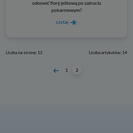
odnowić florę jelitową po zatruciu
pokarmowym?
czytaj
Liczba na stronę: 12
Liczba artykułów: 14
Nawigacja
1
2
po
wpisach