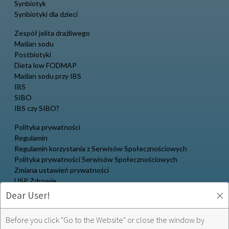
Synbiotyk
Synbiotyki dla dzieci
Zespół jelita drażliwego
Maślan sodu
Postbiotyki
Dieta low FODMAP
Maślan sodu przy IBS
IBS
SIBO
IBS czy SIBO?
Polityka prywatności
Regulamin
Regulamin korzystania z Serwisów Społecznościowych
Polityka prywatności Serwisów Społecznościowych
Zmiana ustawień prywatności
USP Zdrowie
×
Dear User!
Multilac w social media:
Before you click "Go to the Website" or close the window by